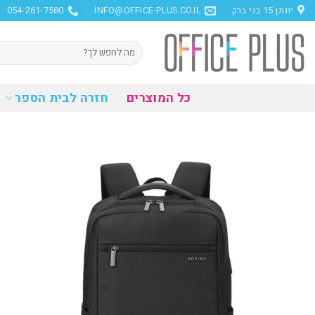
Ski
יונתן 15 בני ברק
INFO@OFFICE-PLUS.CO.IL
054-261-7580
t
conten
חיפוש
עבור:
כל המוצרים
חזרה לבית הספר
הוסף
למועדפים