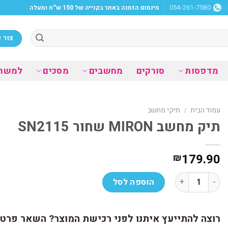
מינמום הזמנה באתר בקנייה של 150 ש''ח ומעלה
054-261-7580
צור 
מדפסות
סורקים
מחשבים
מסכים
למשר
עמוד הבית
/
תיקי מחשב
תיק מחשב MIRON שחור SN2115
179.90
₪
כמות של תיק מחשב MIRON שחור SN2115
הוספה לסל
רוצה להתייעץ איתנו לפני רכישת המוצר? השאר פרטי