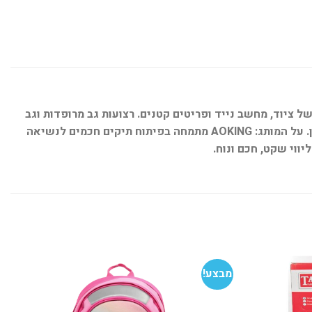
של ציוד, מחשב נייד ופריטים קטנים. רצועות גב מרופדות וגב
אורתופדי הופכים אותו לבחירה מושלמת ליום לימודים, עבודה או נסיעה. עיצוב אלגנטי, נוחות גבוהה, ואמינות שמחזיקה לאורך זמן. על המותג: AOKING מתמחה בפיתוח תיקים חכמים לנשיאה
מבצע!
הוסף
הוסף
למועדפים
למועדפים