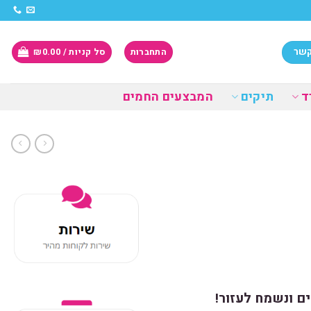
קשר
התחברות
סל קניות /
0.00
₪
ד
תיקים
המבצעים החמים
ם ונשמח לעזור!