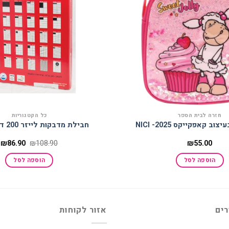
חזרה לבית הספר
כל הקטגוריות
ב קאפקייקס 2025- NICI
חבילת מדבקות לייזר 200 דף TANEX
המחיר
ה
₪
86.90
₪
108.90
₪
55.00
המקורי
ה
היה:
ה
הוספה לסל
הוספה לסל
.
₪108.90.
רים
אזור לקוחות