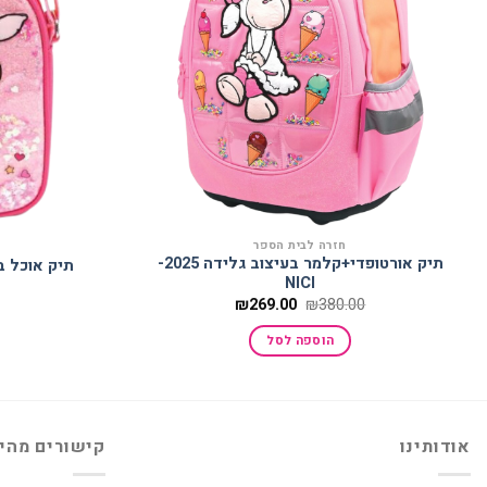
חזרה לבית הספר
תיק אורטופדי+קלמר בעיצוב גלידה 2025-
תיק אוכל בעיצו
NICI
המחיר
המחיר
₪
269.00
₪
380.00
המקורי
הנוכחי
היה:
הוא:
הוספה לסל
₪269.00.
₪380.00.
אודותינו
קישורים מהי