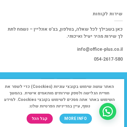
שירות לקוחות
כאן בשבילך לכל שאלה, בטלפון, בצ’ט אונליין – נשמח לתת
לך שירות מהיר יעיל ואיכותי.
info@office-plus.co.il
054-2617-580
האתר עושה שימוש בקובצי עוגיות (Coockies) כדי לשפר את
דף הבית
אודות
חנות
יצירת קשר
חוויית הגלישה ולספק שירותים מותאמים אישית. בהמשך
השימוש באתר אתה מסכים לשימוש בקובצי Coockies. למידע
כל הזכויות שמורות 2026 ©
אופיס פלוס
נוסף, עיין במדיניות הפרטיות שלנו.
MORE INFO
קבל הכל