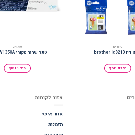
טונרים
טונרים
brother lc321
טונר שחור מקורי 135A W1350A
מידע נוסף
מידע נוסף
רים
אזור לקוחות
אזור אישי
הזמנות
מועדפים