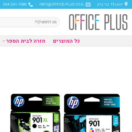
Ski
יונתן 15 בני ברק
INFO@OFFICE-PLUS.CO.IL
054-261-7580
t
conten
חיפוש
עבור:
כל המוצרים
חזרה לבית הספר
הוסף
למועדפים