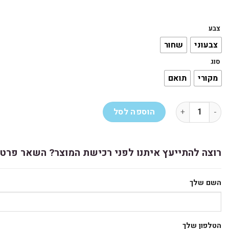
צבע
צבעוני
שחור
סוג
מקורי
תואם
כמות של ראש דיו HP 901/901XL
הוספה לסל
רוצה להתייעץ איתנו לפני רכישת המוצר? השאר פרטי
השם שלך
הטלפון שלך