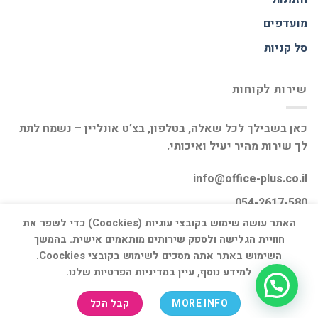
מועדפים
סל קניות
שירות לקוחות
כאן בשבילך לכל שאלה, בטלפון, בצ’ט אונליין – נשמח לתת
לך שירות מהיר יעיל ואיכותי.
info@office-plus.co.il
054-2617-580
האתר עושה שימוש בקובצי עוגיות (Coockies) כדי לשפר את
חוויית הגלישה ולספק שירותים מותאמים אישית. בהמשך
השימוש באתר אתה מסכים לשימוש בקובצי Coockies.
למידע נוסף, עיין במדיניות הפרטיות שלנו.
דף הבית
אודות
חנות
יצירת קשר
MORE INFO
קבל הכל
כל הזכויות שמורות 2026 ©
אופיס פלוס