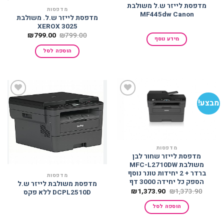
מדפסת לייזר ש.ל משולבת
מדפסות
MF445dw Canon
מדפסת לייזר ש.ל. משולבת
XEROX 3025
המחיר
המחיר
₪
799.00
₪
799.00
מידע נוסף
המקורי
הנוכחי
היה:
הוא:
הוספה לסל
₪799.00.
₪799.00.
מבצע!
הוסף
הוסף
למועדפים
למועדפים
מדפסות
מדפסת לייזר שחור לבן
משולבת ‎MFC-L2710DW
ברדר + 2 יחידות טונר נוסף
מדפסות
הספק כל יחידה 3000 דף
מדפסת משולבת לייזר ש.ל
המחיר
המחיר
₪
1,373.90
₪
1,373.90
DCPL2510D ללא פקס
המקורי
הנוכחי
היה:
הוא:
הוספה לסל
₪1,373.90.
₪1,373.90.