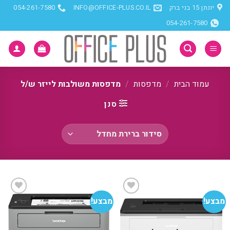
Ski
יונתן 15 בני ברק
INFO@OFFICE-PLUS.CO.IL
054-261-7580
t
054-261-7580
conten
עמוד הבית
/
מדפסות
/
מדפסות משולבות לייזר ש/ל
סנן
מבצע!
מבצע!
הוסף
הוסף
למועדפים
למועדפים