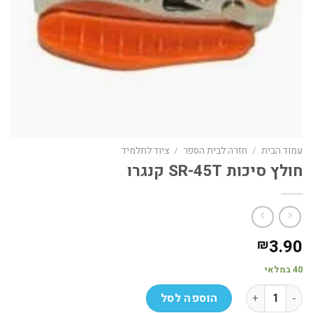
עמוד הבית
/
חזרה לבית הספר
/
ציוד לתלמיד
חולץ סיכות SR-45T קנגרו
3.90
₪
40 במלאי
כמות של חולץ סיכות SR-45T קנגרו
הוספה לסל