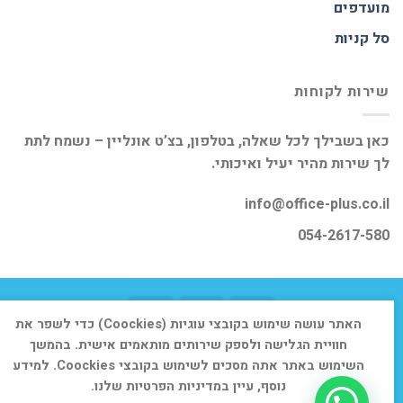
מועדפים
סל קניות
שירות לקוחות
כאן בשבילך לכל שאלה, בטלפון, בצ’ט אונליין – נשמח לתת
לך שירות מהיר יעיל ואיכותי.
info@office-plus.co.il
054-2617-580
האתר עושה שימוש בקובצי עוגיות (Coockies) כדי לשפר את
דף הבית
אודות
חנות
יצירת קשר
חוויית הגלישה ולספק שירותים מותאמים אישית. בהמשך
השימוש באתר אתה מסכים לשימוש בקובצי Coockies. למידע
כל הזכויות שמורות 2026 ©
אופיס פלוס
נוסף, עיין במדיניות הפרטיות שלנו.