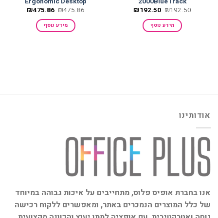
Ergonomic Desktop
2000BlueTrack
המחיר
המחיר
המחיר
המחיר
₪
475.86
₪
475.86
₪
192.50
₪
192.50
המקורי
הנוכחי
המקורי
הנוכחי
היה:
הוא:
היה:
הוא:
מידע נוסף
מידע נוסף
₪475.86.
₪475.86.
₪192.50.
₪192.50.
אודותינו
אנו בחברת אופיס פלוס, מתחייבים על איכות גבוהה במיוחד
של כלל המוצרים הנמכרים באתר, ומאפשרים ללקוח רכישה
נוחה ואטרקטיבית, עם אופציה למתן יעוץ והכוונה מקצועית