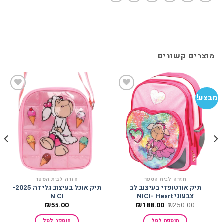
מוצרים קשורים
מבצע!
מב
הוסף
הוסף
למועדפים
למועדפים
חזרה לבית הספר
חזרה לבית הספר
תיק אורטופדי בעיצוב לב
תיק אוכל בעיצוב גלידה 2025-
צבעוני NICI- Heart
NICI
המחיר
המחיר
₪
55.00
₪
188.00
₪
250.00
המקורי
הנוכחי
היה:
הוא:
הוספה לסל
הוספה לסל