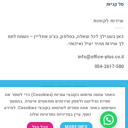
סל קניות
שירות לקוחות
כאן בשבילך לכל שאלה, בטלפון, בצ’ט אונליין – נשמח לתת
לך שירות מהיר יעיל ואיכותי.
info@office-plus.co.il
054-2617-580
האתר עושה שימוש בקובצי עוגיות (Coockies) כדי לשפר את
דף הבית
אודות
חנות
יצירת קשר
חוויית הגלישה ולספק שירותים מותאמים אישית. בהמשך
השימוש באתר אתה מסכים לשימוש בקובצי Coockies. למידע
כל הזכויות שמורות 2026 ©
אופיס פלוס
נוסף, עיין במדיניות הפרטיות שלנו.
MORE INFO
קבל הכל