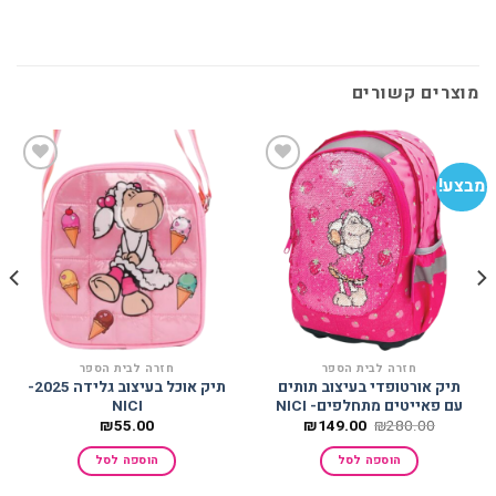
מוצרים קשורים
מבצע!
מב
הוסף
הוסף
למועדפים
למועדפים
חזרה לבית הספר
חזרה לבית הספר
תיק אורטופדי בעיצוב תותים
תיק אוכל בעיצוב גלידה 2025-
עם פאייטים מתחלפים- NICI
NICI
המחיר
המחיר
₪
55.00
₪
149.00
₪
280.00
המקורי
הנוכחי
היה:
הוא:
הוספה לסל
הוספה לסל
₪149.00.
₪280.00.