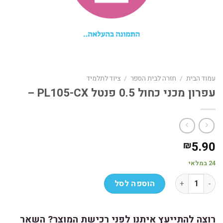
עמוד הבית
/
חזרה לבית הספר
/
ציוד לתלמיד
עפרון מכני כחול 0.5 פנטל PL105-CX –
5.90
₪
24 במלאי
כמות של עפרון מכני כחול 0.5 פנטל PL105-CX -
הוספה לסל
רוצה להתייעץ איתנו לפני רכישת המוצר? השאר