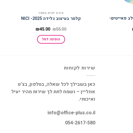
חזרה לבית הספר
לב פאייטים-
קלמר בעיצוב גלידה 2025- NICI
המחיר
המחיר
המחיר
₪
45.00
₪
55.00
הנוכחי
המקורי
הנוכחי
הוא:
היה:
הוא:
הוספה לסל
₪45.00.
₪55.00.
₪188.00.
שירות לקוחות
כאן בשבילך לכל שאלה, בטלפון, בצ’ט
אונליין – נשמח לתת לך שירות מהיר יעיל
ואיכותי.
info@office-plus.co.il
054-2617-580