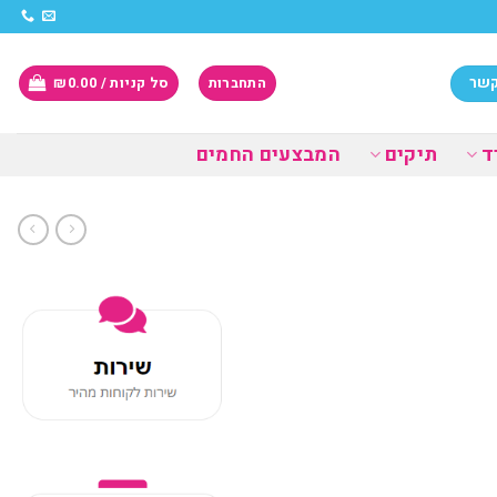
קשר
התחברות
סל קניות /
0.00
₪
ד
תיקים
המבצעים החמים