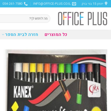
Ski
יונתן 15 בני ברק
INFO@OFFICE-PLUS.CO.IL
054-261-7580
t
conten
חיפוש
עבור:
כל המוצרים
חזרה לבית הספר
הוסף
למועדפים