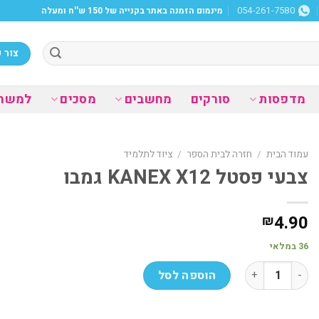
מינמום הזמנה באתר בקנייה של 150 ש''ח ומעלה
054-261-7580
צור 
מדפסות
סורקים
מחשבים
מסכים
למשר
עמוד הבית
/
חזרה לבית הספר
/
ציוד לתלמיד
צבעי פסטל KANEX X12 גמבו
4.90
₪
36 במלאי
כמות של צבעי פסטל KANEX X12 גמבו
הוספה לסל