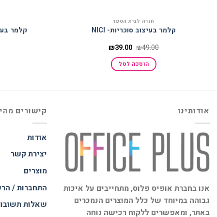
חזרה לבית הספר
קלמר בעיצוב סוכריות- NICI
קלמר בעיצוב 
המחיר
המחיר
₪
39.00
₪
49.00
המקורי
הנוכחי
היה:
הוא:
הוספה לסל
₪39.00.
₪49.00.
אודותינו
קישורים מהי
אודות
יצירת קשר
מוצרים
התחברות / הר
אנו בחברת אופיס פלוס, מתחייבים על איכות
גבוהה במיוחד של כלל המוצרים הנמכרים
שאלות תשובו
באתר, ומאפשרים ללקוח רכישה נוחה