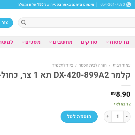
מינמום הזמנה באתר בקנייה של 150 ש''ח ומעלה
054-261-7580
צור 
מדפסות
סורקים
מחשבים
מסכים
למשר
עמוד הבית
/
חזרה לבית הספר
/
ציוד לתלמיד
קלמר DX-420-899A2 תא 1 צר, כחול-כהה (24)
8.90
₪
12 במלאי
כמות של קלמר DX-420-899A2 תא 1 צר, כחול-כהה (24)
הוספה לסל