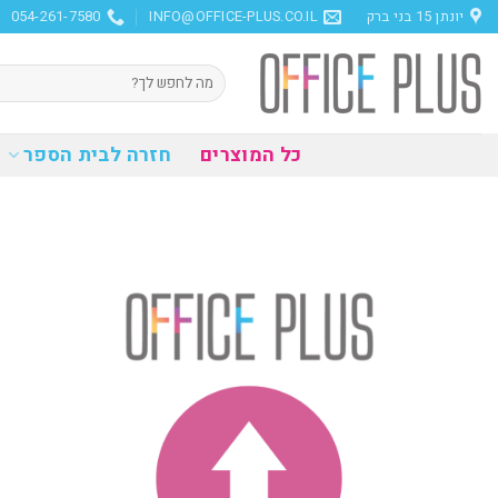
Ski
יונתן 15 בני ברק
INFO@OFFICE-PLUS.CO.IL
054-261-7580
t
conten
חיפוש
עבור:
כל המוצרים
חזרה לבית הספר
הוסף
למועדפים