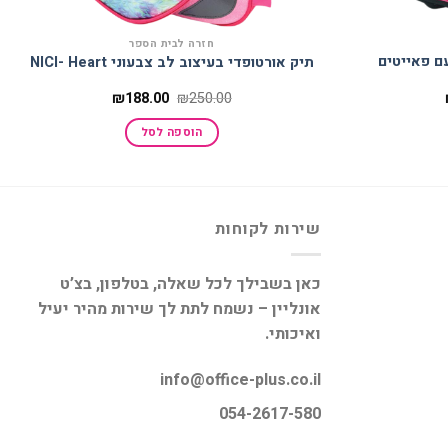
חזרה לבית הספר
ם פאייטים
תיק אורטופדי בעיצוב לב צבעוני NICI- Heart
המחיר
המחיר
המחיר
₪
188.00
₪
250.00
הנוכחי
המקורי
הנוכחי
הוא:
היה:
הוא:
הוספה לסל
₪188.00.
₪250.00.
₪149.00.
שירות לקוחות
כאן בשבילך לכל שאלה, בטלפון, בצ’ט
אונליין – נשמח לתת לך שירות מהיר יעיל
ואיכותי.
info@office-plus.co.il
054-2617-580