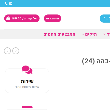
קשר
התחברות
סל קניות /
0.00
₪
ד
תיקים
המבצעים החמים